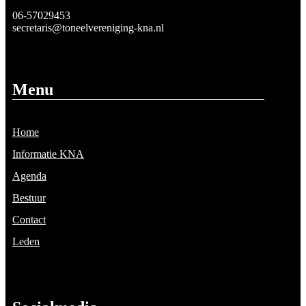
06-57029453
secretaris@toneelvereniging-kna.nl
Menu
Home
Informatie KNA
Agenda
Bestuur
Contact
Leden